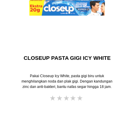
CLOSEUP PASTA GIGI ICY WHITE
Pakai Closeup Icy White, pasta gigi biru untuk
menghilangkan noda dan plak gigi. Dengan kandungan
zinc dan anti-bakteri, bantu nafas segar hingga 18 jam.
Tidak
ada
peringkat
yang
dikirimkan
untuk
product