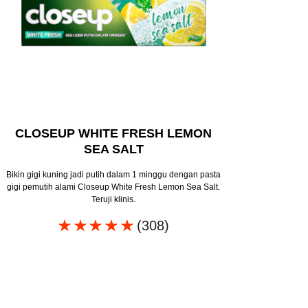
CLOSEUP WHITE FRESH LEMON
SEA SALT
Bikin gigi kuning jadi putih dalam 1 minggu dengan pasta
gigi pemutih alami Closeup White Fresh Lemon Sea Salt.
Teruji klinis.
Peringkat
(308)
rata-
rata
Closeup
white
attraction
pasta