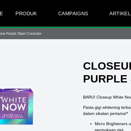
E
PRODUK
CAMPAIGNS
ARTIKEL
ndungan Kesehatan 
ow Purple Stain Corrector
CLOSEU
PURPLE
BARU! Closeup White Now
Pasta gigi whitening terb
dalam sikatan pertama!*
Micro Brighteners 
permukaan gigi