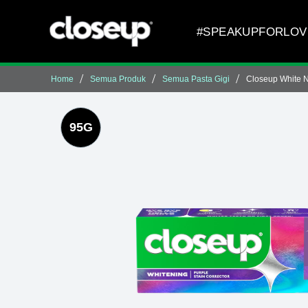
Skip to content
#SPEAKUPFORLOV
Dapatkan 12 Perli
Home
Semua Produk
Semua Pasta Gigi
Closeup White N
95G