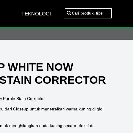
Cari produk, tips
TEKNOLOGI
Cari produk, tips
Gigi dan Mulut da
P WHITE NOW
 STAIN CORRECTOR
 Purple Stain Corrector
aru dari Closeup untuk menetralkan warna kuning di gigi
untuk menghilangkan noda kuning secara efektif di