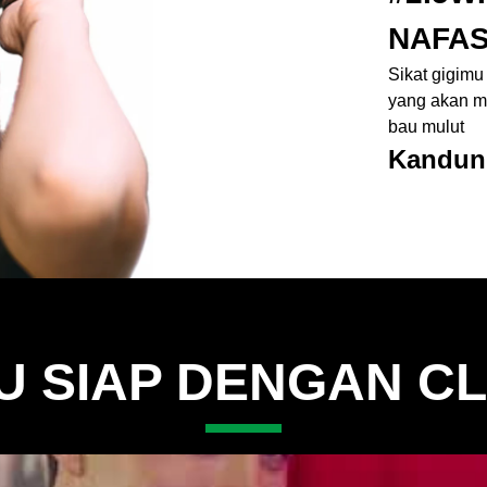
NAFAS
Sikat gigimu
yang akan me
bau mulut
Kandun
U SIAP DENGAN C