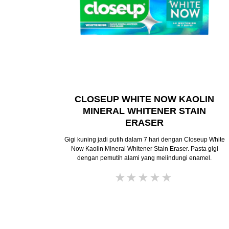
CLOSEUP WHITE NOW KAOLIN
MINERAL WHITENER STAIN
ERASER
Gigi kuning jadi putih dalam 7 hari dengan Closeup White
Now Kaolin Mineral Whitener Stain Eraser. Pasta gigi
dengan pemutih alami yang melindungi enamel.
Tidak
ada
peringkat
yang
dikirimkan
untuk