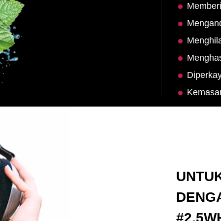
Memberik
Mengandu
Menghila
Menghas
Diperka
Kemasan
UNTUK
DENG
#2.5W