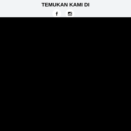
TEMUKAN KAMI DI
INFO PRODUK
Semua Produk
LAYANAN KONSUMEN
Peta situs
FAQ
Hubungi Kami
LOKASI
id
Ubah Lokasi