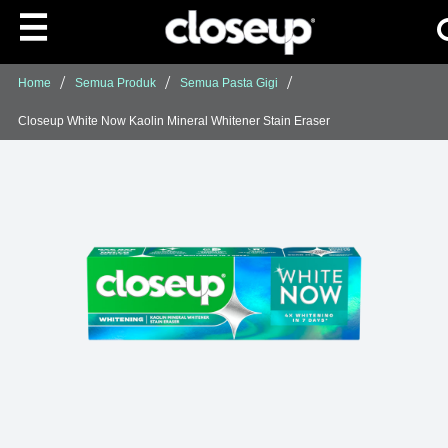
Ca
Skip to content
Dapatkan 12 Perli
Home
Semua Produk
Semua Pasta Gigi
Closeup White Now Kaolin Mineral Whitener Stain Eraser