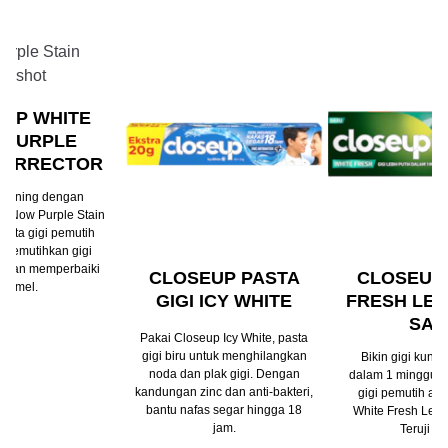
UP WHITE
 PURPLE
CORRECTOR
i kuning dengan
e Now Purple Stain
Pasta gigi pemutih
 memutihkan gigi
t dan memperbaiki
CLOSEUP PASTA
CLOSEUP
enamel.
GIGI ICY WHITE
FRESH LE
SAL
Pakai Closeup Icy White, pasta
gigi biru untuk menghilangkan
Bikin gigi kuning
noda dan plak gigi. Dengan
dalam 1 minggu d
kandungan zinc dan anti-bakteri,
gigi pemutih al
bantu nafas segar hingga 18
White Fresh Lemo
jam.
Teruji kli