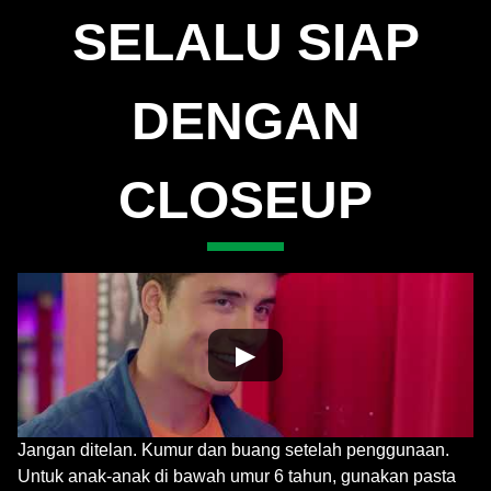
Cellulose Gum
SELALU SIAP
Sodium Fluoride
DENGAN
Sodium Saccharin
Mica
CLOSEUP
Sodium Chloride
Propylene Glycol
Citrus Limon Juice
Sodium Sulfate
▶
Sodium Benzoate
Potassium Sorbate
Jangan ditelan. Kumur dan buang setelah penggunaan.
Untuk anak-anak di bawah umur 6 tahun, gunakan pasta
CI 42090