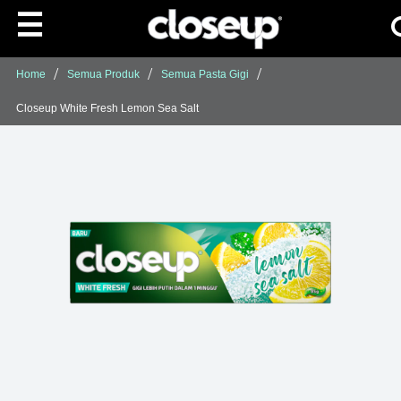
Ca
Skip to content
Dapatkan 12 Perli
Home
Semua Produk
Semua Pasta Gigi
Closeup White Fresh Lemon Sea Salt