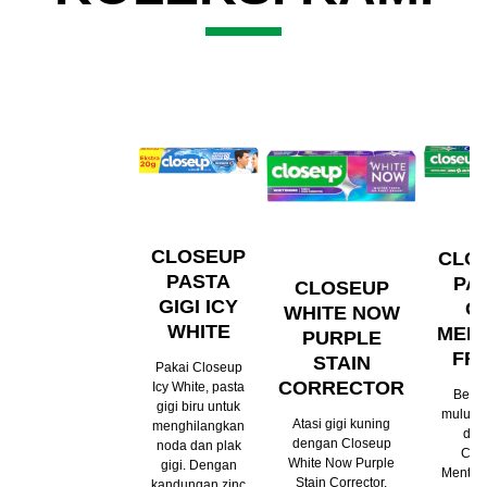
CLOSEUP
CLO
PASTA
PA
CLOSEUP
GIGI ICY
GI
WHITE NOW
WHITE
MEN
PURPLE
FR
STAIN
Pakai Closeup
CORRECTOR
Icy White, pasta
Beba
gigi biru untuk
mulut s
Atasi gigi kuning
menghilangkan
den
dengan Closeup
noda dan plak
Clo
White Now Purple
gigi. Dengan
Menthol
Stain Corrector.
kandungan zinc