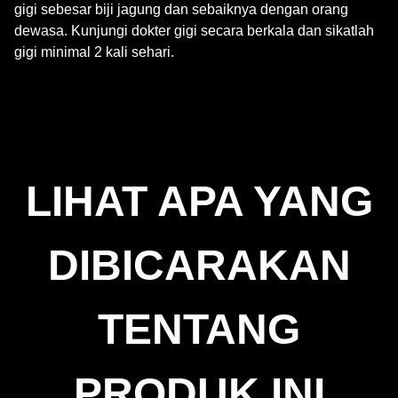
gigi sebesar biji jagung dan sebaiknya dengan orang
CI 47005
dewasa. Kunjungi dokter gigi secara berkala dan sikatlah
gigi minimal 2 kali sehari.
CI 74260
CI 77891 Contains 1450 ppm max. of available Fluoride
when packed
LIHAT APA YANG
DIBICARAKAN
TENTANG
PRODUK INI