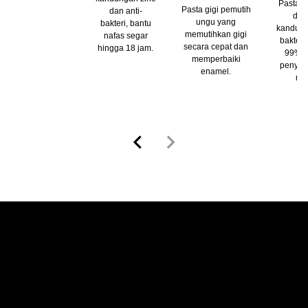
Pasta gi
Pasta gigi pemutih
dan anti-
den
ungu yang
bakteri, bantu
kandung
memutihkan gigi
nafas segar
bakteri
secara cepat dan
hingga 18 jam.
99% b
memperbaiki
penyeb
enamel.
mul