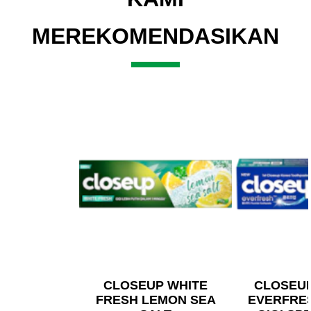
MEREKOMENDASIKAN
CLOSEUP WHITE
CLOSEU
FRESH LEMON SEA
EVERFRE