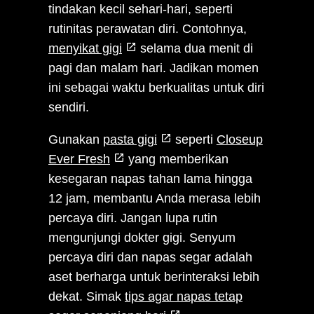
tindakan kecil sehari-hari, seperti
rutinitas perawatan diri. Contohnya,
menyikat gigi
selama dua menit di
pagi dan malam hari. Jadikan momen
ini sebagai waktu berkualitas untuk diri
sendiri.
Gunakan
pasta gigi
seperti
Closeup
Ever Fresh
yang memberikan
kesegaran napas tahan lama hingga
12 jam, membantu Anda merasa lebih
percaya diri. Jangan lupa rutin
mengunjungi dokter gigi. Senyum
percaya diri dan napas segar adalah
aset berharga untuk berinteraksi lebih
dekat. Simak
tips agar napas tetap