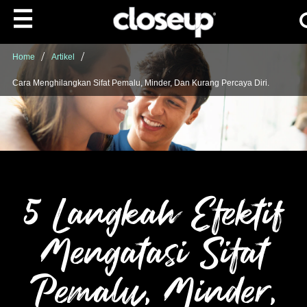
Ca
Skip to content
Home
Artikel
Cara Menghilangkan Sifat Pemalu, Minder, Dan Kurang Percaya Diri.
5 Langkah Efektif
Mengatasi Sifat
Pemalu, Minder,