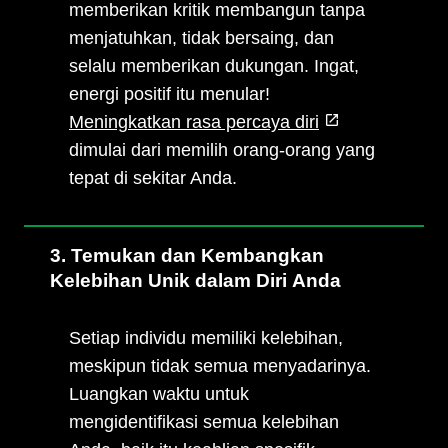
memberikan kritik membangun tanpa
menjatuhkan, tidak bersaing, dan
selalu memberikan dukungan. Ingat,
energi positif itu menular!
Meningkatkan rasa percaya diri
dimulai dari memilih orang-orang yang
tepat di sekitar Anda.
3. Temukan dan Kembangkan
Kelebihan Unik dalam Diri Anda
Setiap individu memiliki kelebihan,
meskipun tidak semua menyadarinya.
Luangkan waktu untuk
mengidentifikasi semua kelebihan