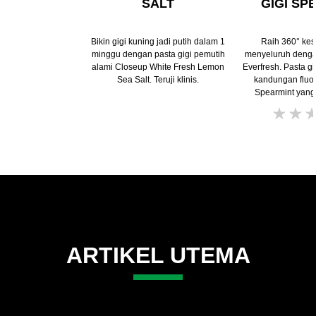
SALT
GIGI SP
Bikin gigi kuning jadi putih dalam 1
Raih 360° kes
minggu dengan pasta gigi pemutih
menyeluruh denga
alami Closeup White Fresh Lemon
Everfresh. Pasta gi
Sea Salt. Teruji klinis.
kandungan fluo
Spearmint yang
Peringkat
(308)
rata-
rata
Closeup
white
attraction
pasta
gigi
natural
ARTIKEL UTEMA
smile
ini
adalah