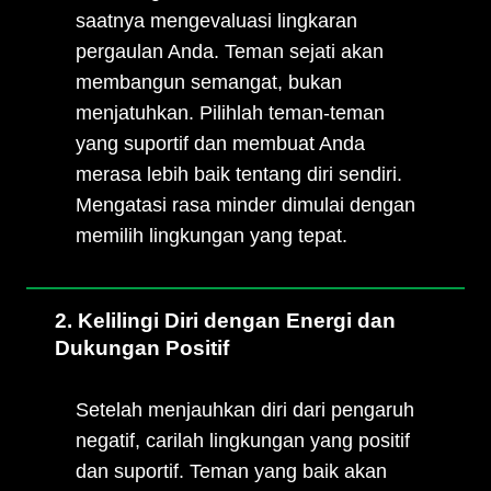
saatnya mengevaluasi lingkaran
pergaulan Anda. Teman sejati akan
membangun semangat, bukan
menjatuhkan. Pilihlah teman-teman
yang suportif dan membuat Anda
merasa lebih baik tentang diri sendiri.
Mengatasi rasa minder dimulai dengan
memilih lingkungan yang tepat.
2. Kelilingi Diri dengan Energi dan
Dukungan Positif
Setelah menjauhkan diri dari pengaruh
negatif, carilah lingkungan yang positif
dan suportif. Teman yang baik akan