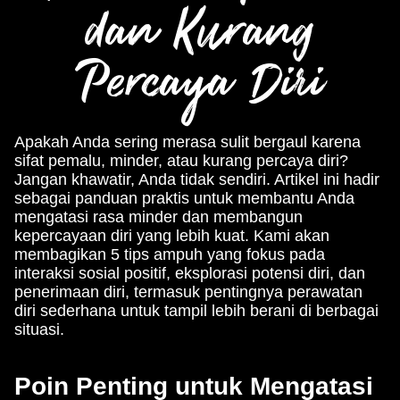
dan Kurang
Percaya Diri
Apakah Anda sering merasa sulit bergaul karena
sifat pemalu, minder, atau kurang percaya diri?
Jangan khawatir, Anda tidak sendiri. Artikel ini hadir
sebagai panduan praktis untuk membantu Anda
mengatasi rasa minder dan membangun
kepercayaan diri yang lebih kuat. Kami akan
membagikan 5 tips ampuh yang fokus pada
interaksi sosial positif, eksplorasi potensi diri, dan
penerimaan diri, termasuk pentingnya perawatan
diri sederhana untuk tampil lebih berani di berbagai
situasi.
Poin Penting untuk Mengatasi