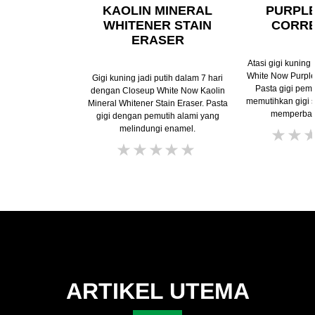
KAOLIN MINERAL
PURPLE
WHITENER STAIN
CORR
ERASER
Atasi gigi kunin
White Now Purple 
Gigi kuning jadi putih dalam 7 hari
Pasta gigi pem
dengan Closeup White Now Kaolin
memutihkan gigi 
Mineral Whitener Stain Eraser. Pasta
memperbaik
gigi dengan pemutih alami yang
melindungi enamel.
Tidak
ada
peringkat
yang
dikirimkan
untuk
product
ini
ARTIKEL UTEMA