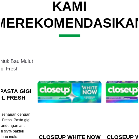
KAMI
MEREKOMENDASIKA
Slide 2 of 3
PASTA GIGI
L FRESH
t seharian dengan
 Fresh. Pasta gigi
kandungan anti-
an 99% bakteri
CLOSEUP WHITE NOW
CLOSEUP 
 bau mulut.