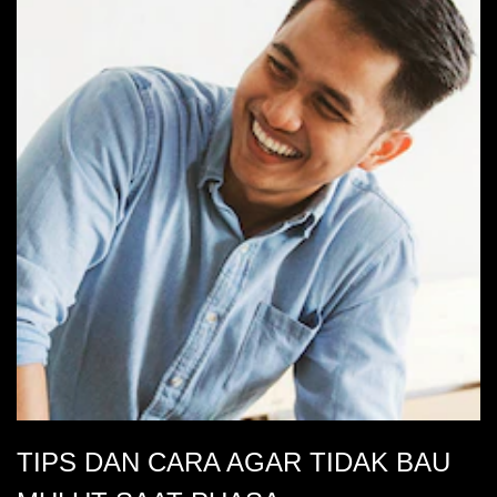
5
dari
308
peringkat.
TIPS DAN CARA AGAR TIDAK BAU