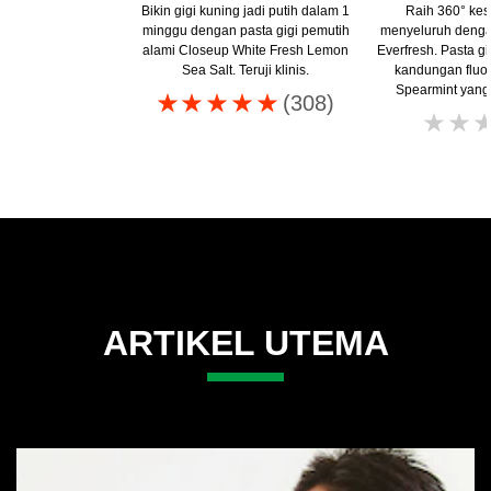
Bikin gigi kuning jadi putih dalam 1
Raih 360° kes
minggu dengan pasta gigi pemutih
menyeluruh denga
alami Closeup White Fresh Lemon
Everfresh. Pasta gi
Sea Salt. Teruji klinis.
kandungan fluo
Spearmint yang
Peringkat
(308)
rata-
rata
Closeup
white
attraction
pasta
gigi
natural
ARTIKEL UTEMA
smile
ini
adalah
4.8
dari