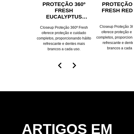
PROTEÇÃO 360º
PROTEÇÃO 
FRESH
FRESH RED
EUCALYPTUS
FREEZE
Closeup Proteção 36
Closeup Proteção 360º Fresh
oferece proteção e 
oferece proteção e cuidado
completos, proporciona
completos, proporcionando hálito
refrescante e dent
refrescante e dentes mais
brancos a cada 
brancos a cada uso.
A
A
(1)
cla
classificação
méd
média
des
deste
Clo
Closeup
Pro
Proteção
360
360º
Fre
Fresh
Red
Eucalyptus
Hot
Freeze