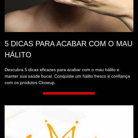
SIGN UP FOR
OUR
NEWSLETTER
Receive the latest product
news, offers and tutorials
5 DICAS PARA ACABAR COM O MAU
HÁLITO
SIGN UP
Descubra 5 dicas eficazes para acabar com o mau hálito e
manter sua saúde bucal. Conquiste um hálito fresco e confiança
com os produtos Closeup.