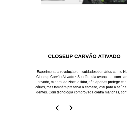
CLOSEUP CARVÃO ATIVADO
Experimente a revolução em cuidados dentários com o
Novo Closeup Carvão Ativado.* Sua fórmula avançada,
com carvão ativado, mineral de zinco e flúor, não apenas
protege contra cáries, mas também preserva o esmalte,
vital para a saúde dos dentes. Com tecnologia
comprovada contra manchas, contém em sua fórmula
Nenhuma
uma combinação de partículas que, em conjunto com a
avaliação
ação da escovação, ajuda a remover manchas
extrínsecas depositadas sobre os dentes, para mantê-los
enviada
brancos, limpos e brilhantes.
para
este