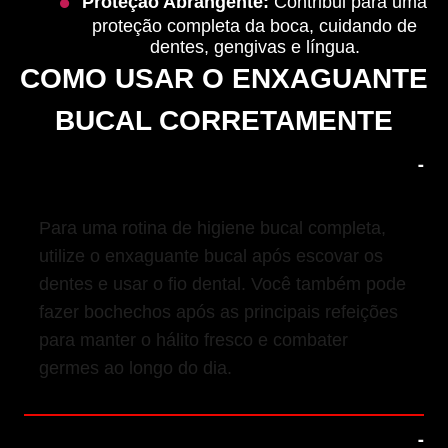
Proteção Abrangente:
Contribui para uma
proteção completa da boca, cuidando de
dentes, gengivas e língua.
COMO USAR O ENXAGUANTE
BUCAL CORRETAMENTE
1. Quando Usar o Enxaguante Bucal
Para uma rotina de higiene bucal completa,
utilize o enxaguante bucal após escovar os
dentes e usar o fio dental. Você também pode
fazer bochechos após as principais refeições
para manter o hálito fresco e combater
germes ao longo do dia.
2. Frequência de Uso Recomendada