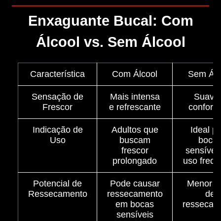
Enxaguante Bucal: Com
Álcool vs. Sem Álcool
Característica
Com Álcool
Sem Álc
Sensação de
Mais intensa
Suave
Frescor
e refrescante
confortá
Indicação de
Adultos que
Ideal p
Uso
buscam
boca
frescor
sensívei
prolongado
uso frequ
Potencial de
Pode causar
Menor ri
Ressecamento
ressecamento
de
em bocas
ressecam
sensíveis