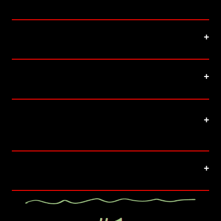
escovação e o fio dental?
3. Qual a diferença entre enxaguante
bucal com álcool e sem álcool?
4. Posso usar enxaguante bucal
todos os dias?
5. Como o enxaguante bucal Close
Up ajuda na proteção completa da
boca?
6. A partir de que idade posso usar
enxaguante bucal?