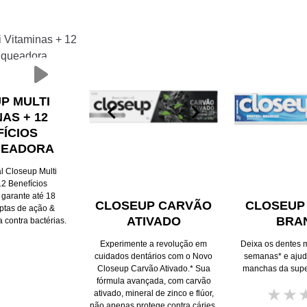
manchas extrínsecas depositadas
sobre os dentes, para mantê-los
brancos, limpos e brilhantes.
Nenhuma
avaliação
enviada
para
este
product
ARTIGOS EM