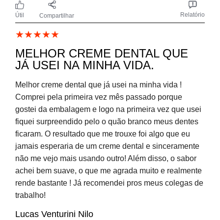
(1)
Relatório
Útil
Compartilhar
MUITO BOM. OTIMA ESCOLHA.
PRODUTO MUITO BOM, ACONSELHO.
RICARDO
23/07/2023
CLOSEUP DIZ
24/07/2023
Proteção e MUITA refrescância, só com Closeup! 😀🤍
(1)
Relatório
Útil
Compartilhar
GOSTEI