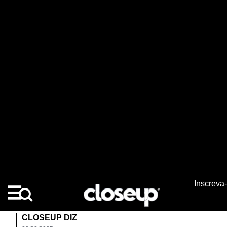
CREME DENTAL EXCELENTE
Comecei a usar esse creme dental faz alguns dias e
já sinto uma diferença enorme. O produto é muito bom
e cumpre o que diz.
Limaa G'
05/12/2024
CLOSEUP DIZ
10/12/2024
Com ele não tem erro, Lima! Só hálito fressssco. 😎
Relatório
Útil
Compartilhar
MELHOR CREME DENTAL QUE