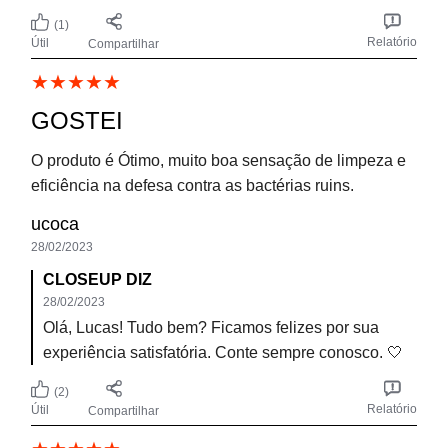
aquela base clássica de cor branca e resseca
demaaaaais meus lábios , que chegam até a sangrar
Essa tem uma fórmula que é mais um gel azulado e
finalmente ...meus lábios não ressecam e racham até
provocar sangramento. Um alívio!! Estou super feliz.
Não é aquela fórmula com gosto fortíssimo, mas
protege contra mal hálito e refresca. Essas vitaminas
parecem causar um bom efeito em mim! Obrigada
Kim Possible
14/01/2023
CLOSEUP DIZ
16/01/2023
Ficamos felizes em saber que gostou! Aqui a limpeza
e o cuidado é garantido! Sempre conte com Closeup!
(1)
Relatório
Útil
Compartilhar