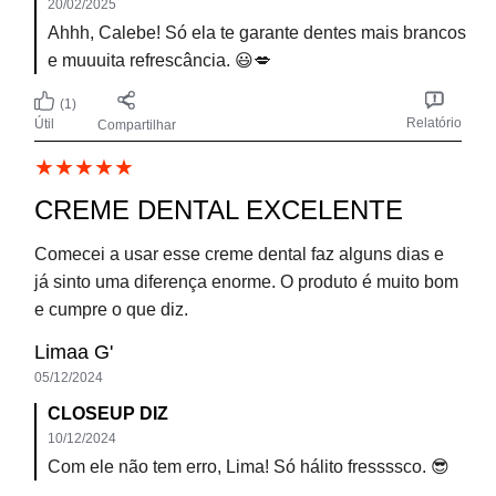
JÁ USEI NA MINHA VIDA.
Melhor creme dental que já usei na minha vida !
Comprei pela primeira vez mês passado porque
gostei da embalagem e logo na primeira vez que usei
fiquei surpreendido pelo o quão branco meus dentes
ficaram. O resultado que me trouxe foi algo que eu
jamais esperaria de um creme dental e sinceramente
não me vejo mais usando outro! Além disso, o sabor
achei bem suave, o que me agrada muito e realmente
rende bastante ! Já recomendei pros meus colegas de
trabalho!
Lucas Venturini Nilo
13/09/2024
CLOSEUP DIZ
16/09/2024
OI lucas! Hálito fresco e dentes brancos com Closeup
é TUDO. 😍❤️