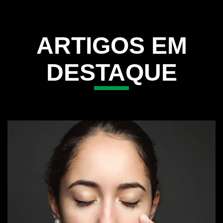
5 DICAS PARA ACABAR COM O MAU
HÁLITO
Descubra 5 dicas eficazes para acabar com o mau hálito e
manter sua saúde bucal. Conquiste um hálito fresco e confiança
com os produtos Closeup.