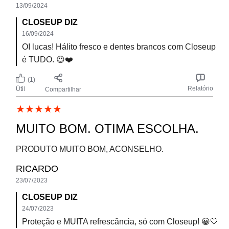
O produto é Ótimo, muito boa sensação de limpeza e
eficiência na defesa contra as bactérias ruins.
ucoca
28/02/2023
CLOSEUP DIZ
28/02/2023
Olá, Lucas! Tudo bem? Ficamos felizes por sua
experiência satisfatória. Conte sempre conosco. 🤍
(2)
Relatório
Útil
Compartilhar
NÃO RESSECA MEUS LÁBIOS
Amei essa fórmula! Uso aparelho ortodontico e
escovo várias vezes ao dia. Sempre usei pastas com