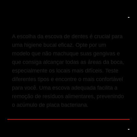
1. Escolha a Escova de Dentes Ideal
A escolha da escova de dentes é crucial para
uma higiene bucal eficaz. Opte por um
modelo que não machuque suas gengivas e
que consiga alcançar todas as áreas da boca,
especialmente os locais mais difíceis. Teste
diferentes tipos e encontre o mais confortável
para você. Uma escova adequada facilita a
remoção de resíduos alimentares, prevenindo
o acúmulo de placa bacteriana.
2. Mantenha uma Rotina de Higiene
Bucal Completa