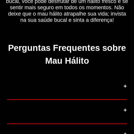
bucal, você pode desfrutar de um hálito fresco e se
sentir mais seguro em todos os momentos. Não
deixe que o mau hálito atrapalhe sua vida; invista
na sua saúde bucal e sinta a diferença!
Perguntas Frequentes sobre
Mau Hálito
O que é halitose e quais são suas
principais causas?
Como posso saber se tenho mau
hálito?
Qual a importância do enxaguante