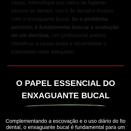
casos, intensifique sua rotina de higiene:
escove os dentes, use o fio dental e finalize
com o enxaguante bucal.
Se o problema
persistir, é fundamental buscar a avaliação
de um dentista.
Um profissional poderá
identificar a causa exata e recomendar o
tratamento mais adequado.
O PAPEL ESSENCIAL DO
ENXAGUANTE BUCAL
Complementando a escovação e o uso diário do fio
dental, o enxaguante bucal é fundamental para um