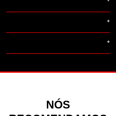
bucal no combate ao mau hálito?
Apenas escovar os dentes é
suficiente para evitar o mau hálito?
Quando devo procurar um dentista
por causa do mau hálito?
NÓS