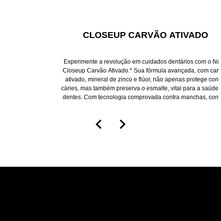
CLOSEUP CARVÃO ATIVADO
Experimente a revolução em cuidados dentários com o N
Closeup Carvão Ativado.* Sua fórmula avançada, com car
ativado, mineral de zinco e flúor, não apenas protege cont
cáries, mas também preserva o esmalte, vital para a saúde
dentes. Com tecnologia comprovada contra manchas, con
em sua fórmula uma combinação de partículas que, em
conjunto com a ação da escovação, ajuda a remover manc
extrínsecas depositadas sobre os dentes, para mantê-lo
brancos, limpos e brilhantes.