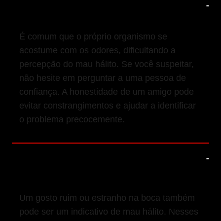
3. Identifique Sinais de Mau Hálito
É comum que o próprio organismo se
acostume com os odores, dificultando a
percepção do mau hálito. Se você suspeitar,
não hesite em perguntar a uma pessoa de
confiança. A honestidade de um amigo pode
evitar constrangimentos e ajudar a identificar
o problema precocemente.
4. Atenção ao Gosto na Boca e
Busque Ajuda Profissional
Um gosto ruim ou estranho na boca também
pode ser um indicativo de mau hálito. Nesses