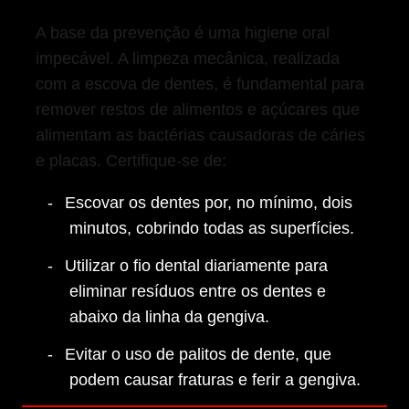
A base da prevenção é uma higiene oral
impecável. A limpeza mecânica, realizada
com a escova de dentes, é fundamental para
remover restos de alimentos e açúcares que
alimentam as bactérias causadoras de cáries
e placas. Certifique-se de:
Escovar os dentes por, no mínimo, dois
minutos, cobrindo todas as superfícies.
Utilizar o fio dental diariamente para
eliminar resíduos entre os dentes e
abaixo da linha da gengiva.
Evitar o uso de palitos de dente, que
podem causar fraturas e ferir a gengiva.