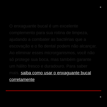
2. Inclua o Enxaguante Bucal na Sua
Rotina
O enxaguante bucal é um excelente
complemento para sua rotina de limpeza,
ajudando a combater as bactérias que a
escovação e o fio dental podem não alcançar.
Ao eliminar esses microrganismos, você não
só protege sua boca, mas também garante
um hálito fresco e duradouro. Para saber
mais,
saiba como usar o enxaguante bucal
corretamente
.
3. Mantenha uma Dieta Equilibrada