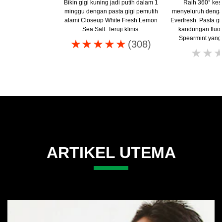
Bikin gigi kuning jadi putih dalam 1
Raih 360° kes
minggu dengan pasta gigi pemutih
menyeluruh denga
alami Closeup White Fresh Lemon
Everfresh. Pasta gi
Sea Salt. Teruji klinis.
kandungan fluo
Spearmint yang
Peringkat
(308)
rata-
rata
Closeup
white
attraction
pasta
gigi
natural
ARTIKEL UTEMA
smile
ini
adalah
4.8
dari