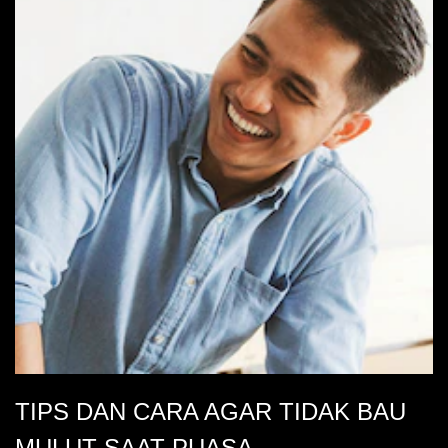
5
dari
308
peringkat.
TIPS DAN CARA AGAR TIDAK BAU
MULUT SAAT PUASA