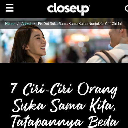
Ca
Skip to content
Home
Artikel
Fix Doi Suka Sama Kamu Kalau Nunjukkin Ciri-Ciri Ini
7 Ciri-Ciri Orang
Suka Sama Kita,
Tatapannya Beda