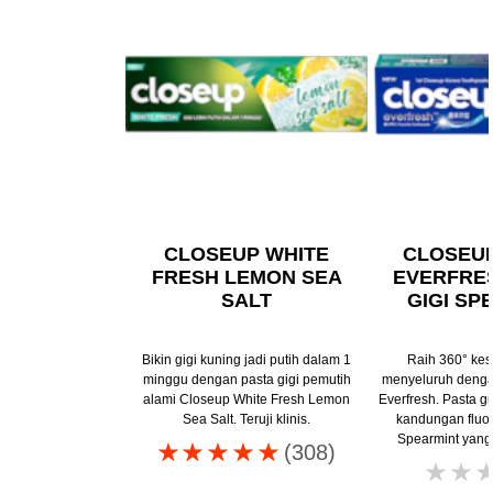
CLOSEUP WHITE
CLOSEU
FRESH LEMON SEA
EVERFRE
SALT
GIGI SP
Bikin gigi kuning jadi putih dalam 1
Raih 360° kes
minggu dengan pasta gigi pemutih
menyeluruh denga
alami Closeup White Fresh Lemon
Everfresh. Pasta gi
Sea Salt. Teruji klinis.
kandungan fluo
Spearmint yang
Peringkat
(308)
rata-