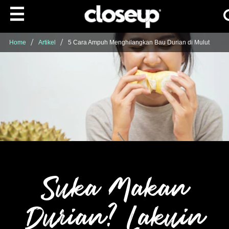
Ca
Skip to content
Home
Artikel
5 Cara Ampuh Menghilangkan Bau Durian di Mulut
Suka Makan
Durian? Lakuin