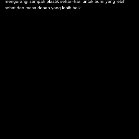
Ingin berkontribusi pada lingkungan? Pelajari 5 cara mudah
mengurangi sampah plastik sehari-hari untuk bumi yang lebih
sehat dan masa depan yang lebih baik.
TEMUKAN KAMI DI
INFO PRODUK
Semua Produk