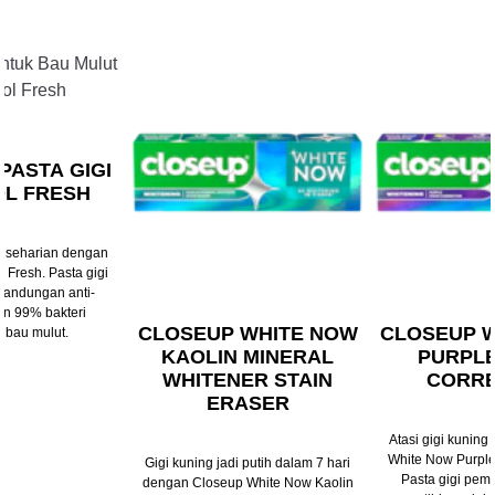
Slide 2 of 3
PASTA GIGI
L FRESH
t seharian dengan
 Fresh. Pasta gigi
kandungan anti-
an 99% bakteri
CLOSEUP WHITE NOW
CLOSEUP 
 bau mulut.
KAOLIN MINERAL
PURPLE
WHITENER STAIN
CORR
ERASER
Atasi gigi kunin
White Now Purple 
Gigi kuning jadi putih dalam 7 hari
Pasta gigi pem
dengan Closeup White Now Kaolin