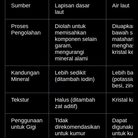
Sumber
Lapisan dasar
Air laut
laut
Proses
Diolah untuk
Diuapkan 
Pengolahan
memisahkan
bawah sin
komponen selain
matahari,
garam,
menghasil
mengurangi
kristal ker
mineral alami
Kandungan
Lebih sedikit
Lebih ban
Mineral
(ditambah iodin)
(potassiu
besi, zinc)
Tekstur
Halus (ditambah
Kristal kas
zat aditif)
Penggunaan
Tidak
Dapat
untuk Gigi
direkomendasikan
digunakan
untuk kumur
untuk kum