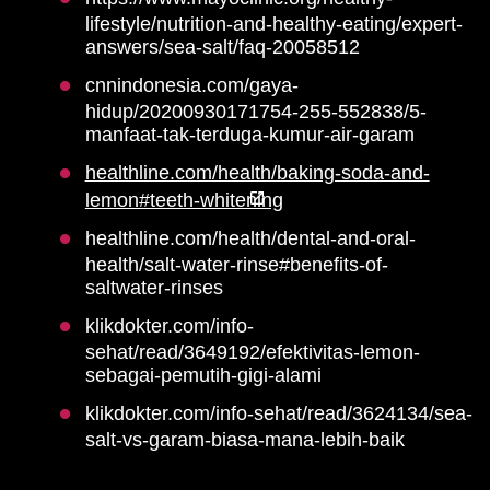
lifestyle/nutrition-and-healthy-eating/expert-
answers/sea-salt/faq-20058512
cnnindonesia.com/gaya-
hidup/20200930171754-255-552838/5-
manfaat-tak-terduga-kumur-air-garam
healthline.com/health/baking-soda-and-
lemon#teeth-whitening
healthline.com/health/dental-and-oral-
health/salt-water-rinse#benefits-of-
saltwater-rinses
klikdokter.com/info-
sehat/read/3649192/efektivitas-lemon-
sebagai-pemutih-gigi-alami
klikdokter.com/info-sehat/read/3624134/sea-
salt-vs-garam-biasa-mana-lebih-baik