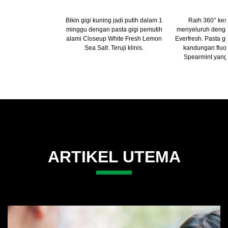
Bikin gigi kuning jadi putih dalam 1
Raih 360° kes
minggu dengan pasta gigi pemutih
menyeluruh denga
alami Closeup White Fresh Lemon
Everfresh. Pasta gi
Sea Salt. Teruji klinis.
kandungan fluo
Spearmint yang
ARTIKEL UTEMA