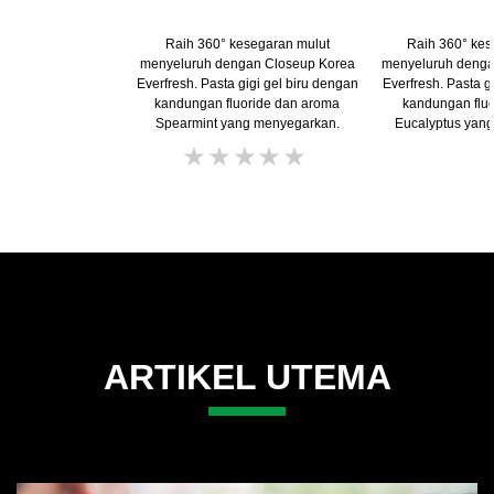
Raih 360° kesegaran mulut
Raih 360° kes
menyeluruh dengan Closeup Korea
menyeluruh denga
Everfresh. Pasta gigi gel biru dengan
Everfresh. Pasta 
kandungan fluoride dan aroma
kandungan fluo
Spearmint yang menyegarkan.
Eucalyptus yan
Tidak
ada
peringkat
yang
dikirimkan
untuk
product
ini
ARTIKEL UTEMA