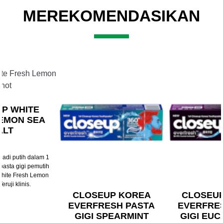
MEREKOMENDASIKAN
Slide 2 of 3
P WHITE
EMON SEA
ALT
 jadi putih dalam 1
asta gigi pemutih
White Fresh Lemon
eruji klinis.
CLOSEUP KOREA
CLOSEU
EVERFRESH PASTA
EVERFRE
GIGI SPEARMINT
GIGI EU