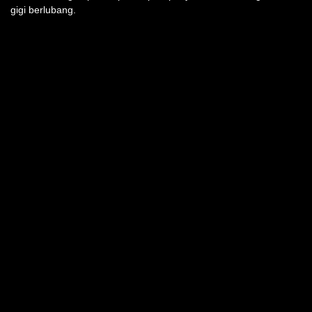
gigi berlubang.
TEMUKAN KAMI DI
INFO PRODUK
Semua Produk
LAYANAN KONSUMEN
Peta situs