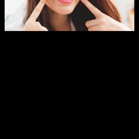
6 CARA HEBAT UNTUK HILANGKAN
PLAK DENGAN ALAMI
Cara menghilangkan plak dengan pembersih karang gigi alami,
untuk mencegah penumpukan plak penyebab masalah gusi dan
gigi berlubang.