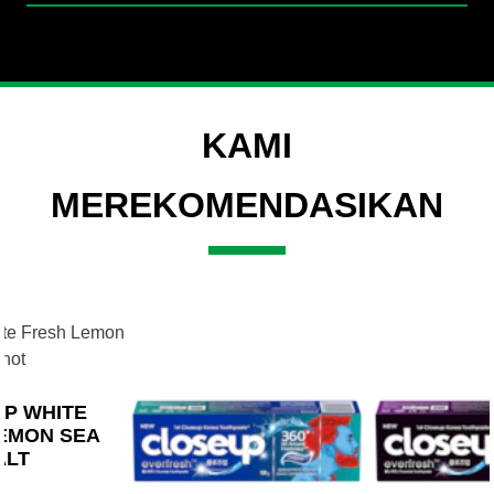
KAMI
MEREKOMENDASIKAN
Slide 2 of 3
P WHITE
EMON SEA
ALT