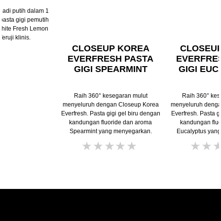
 jadi putih dalam 1
asta gigi pemutih
White Fresh Lemon
eruji klinis.
CLOSEUP KOREA
CLOSEU
EVERFRESH PASTA
EVERFRE
GIGI SPEARMINT
GIGI EU
Raih 360° kesegaran mulut
Raih 360° kes
menyeluruh dengan Closeup Korea
menyeluruh denga
Everfresh. Pasta gigi gel biru dengan
Everfresh. Pasta 
kandungan fluoride dan aroma
kandungan fluo
Spearmint yang menyegarkan.
Eucalyptus yan
Tidak
ada
peringkat
yang
dikirimkan
untuk