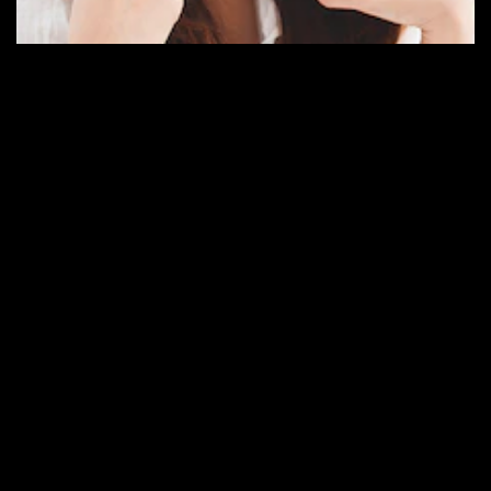
6 CARA HEBAT UNTUK HILANGKAN
PLAK DENGAN ALAMI
Cara menghilangkan plak dengan pembersih karang gigi alami,
untuk mencegah penumpukan plak penyebab masalah gusi dan
gigi berlubang.
TEMUKAN KAMI DI