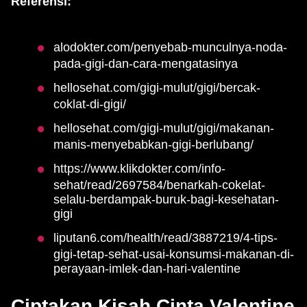
Referensi:
alodokter.com/penyebab-munculnya-noda-
pada-gigi-dan-cara-mengatasinya
hellosehat.com/gigi-mulut/gigi/bercak-
coklat-di-gigi/
hellosehat.com/gigi-mulut/gigi/makanan-
manis-menyebabkan-gigi-berlubang/
https://www.klikdokter.com/info-
sehat/read/2697584/benarkah-cokelat-
selalu-berdampak-buruk-bagi-kesehatan-
gigi
liputan6.com/health/read/3887219/4-tips-
gigi-tetap-sehat-usai-konsumsi-makanan-di-
perayaan-imlek-dan-hari-valentine
Ciptakan Kisah Cinta Valentine