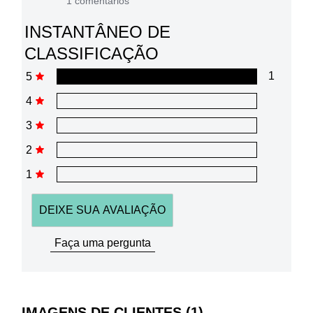
envolvido 🤍
(1)
Relatório
Útil
Compartilhar
VOCÊ TAMBÊM
PODE GOSTAR