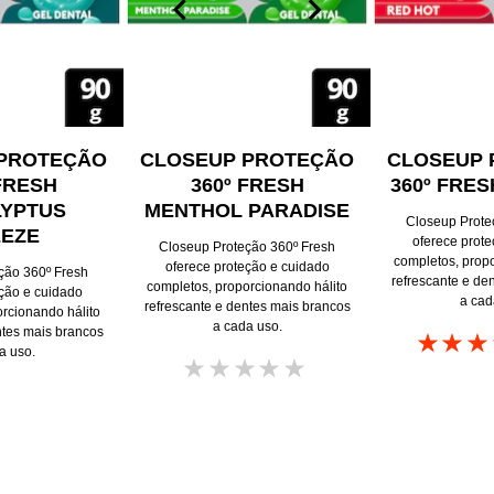
5 DICAS PARA ACABAR COM O MAU
HÁLITO
Descubra 5 dicas eficazes para acabar com o mau hálito e
manter sua saúde bucal. Conquiste um hálito fresco e confiança
com os produtos Closeup.