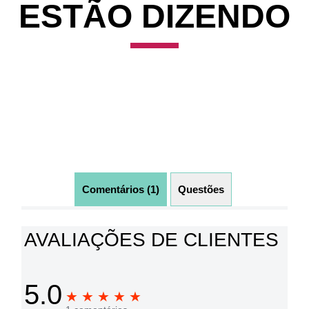
A PURA
Verdadeiro sabor, muito melhor que menta!
Refrescância, sabor, e hálito bom. Única.
HD_Floripa
08/09/2024
CLOSEUP DIZ
09/09/2024
Ahhhh, Hudson! É muito amor e hálito fressssco