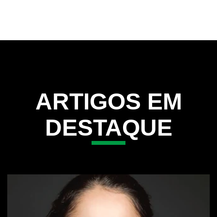
TUDO O QUE VOCÊ PRECISA
SABER SOBRE ENXAGUANTES
BUCAIS
Descubra tudo sobre enxaguante bucal com o FAQ da Close Up.
Respostas claras para suas dúvidas mais comuns, garantindo um
cuidado bucal completo e hálito fresco.