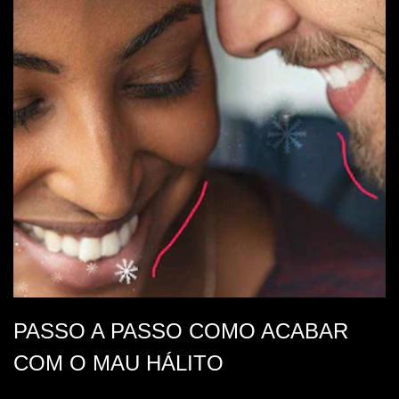
Atendimento em Libras
Perguntas Frequentes
Localizador de lojas
Fale conosco
LOCATION
br
ESCOLHA A SUA LOCALIZAÇÃO
Aviso de Cookies
Aviso de Privacidade