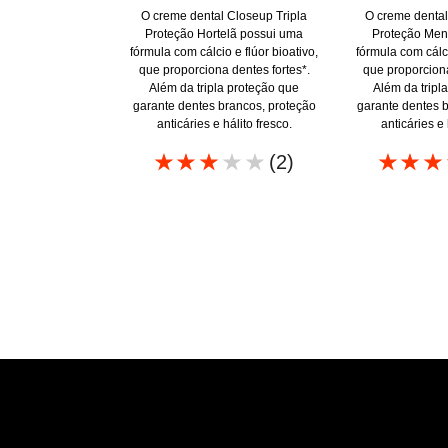
O creme dental Closeup Tripla
O creme dental
Proteção Hortelã possui uma
Proteção Men
fórmula com cálcio e flúor bioativo,
fórmula com cálci
que proporciona dentes fortes*.
que proporciona
Além da tripla proteção que
Além da tripl
garante dentes brancos, proteção
garante dentes b
anticáries e hálito fresco.
anticáries e 
A
(2)
classificação
média
deste
Closeup
Tripla
Proteção
Hortelã
é
3.0
de
5
de
2
classificações.