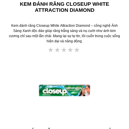
KEM ĐÁNH RĂNG CLOSEUP WHITE
ATTRACTION DIAMOND
Kem đánh răng Closeup White Attraction Diamond – công nghệ Ánh
Sáng Xanh độc đáo giúp răng trắng sáng và nụ cười như ánh kim
cương chỉ sau một lần chải. Mang lại sự tự tin, lôi cuốn trong cuộc sống
hiện đại và năng động.
Không
có
xếp
hạng
nào
được
gửi
cho
product
này