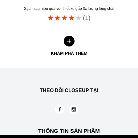
Sạch sâu hiệu quả với thiết kế gấp 3x lượng lông chải
Xếp
(1)
hạng
trung
bình
của
KHÁM PHÁ THÊM
Bàn
chải
Closeup
Precision
Clean
THEO DÕI CLOSEUP TẠI
này
là
4.0
trên
5
THÔNG TIN SẢN PHẨM
từ