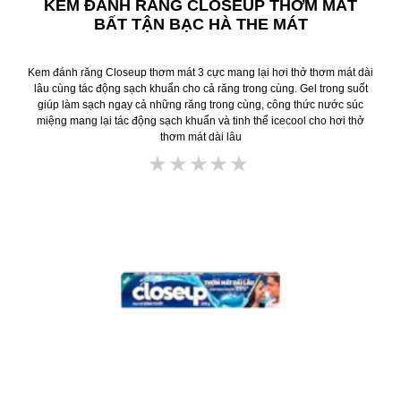
KEM ĐÁNH RĂNG CLOSEUP THƠM MÁT
BẤT TẬN BẠC HÀ THE MÁT
Kem đánh răng Closeup thơm mát 3 cực mang lại hơi thở thơm mát dài
lâu cùng tác động sạch khuẩn cho cả răng trong cùng. Gel trong suốt
giúp làm sạch ngay cả những răng trong cùng, công thức nước súc
miệng mang lại tác động sạch khuẩn và tinh thể icecool cho hơi thở
thơm mát dài lâu
Không
có
xếp
hạng
nào
được
gửi
cho
product
này