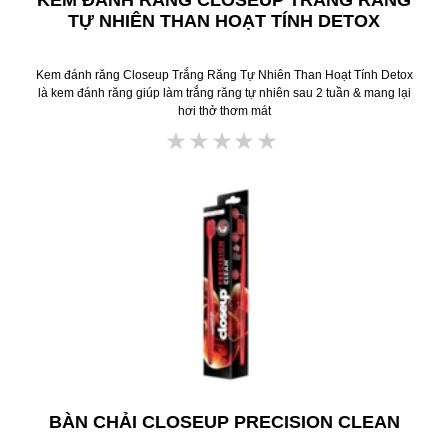
TỰ NHIÊN THAN HOẠT TÍNH DETOX
Kem đánh răng Closeup Trắng Răng Tự Nhiên Than Hoạt Tính Detox
là kem đánh răng giúp làm trắng răng tự nhiên sau 2 tuần & mang lại
hơi thở thơm mát
Không
có
xếp
hạng
nào
được
gửi
cho
product
này
BÀN CHẢI CLOSEUP PRECISION CLEAN