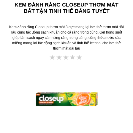
KEM ĐÁNH RĂNG CLOSEUP THƠM MÁT
BẤT TẬN TINH THỂ BĂNG TUYẾT
Kem đánh răng Closeup thơm mát 3 cực mang lại hơi thở thơm mát dài
lâu cùng tác động sạch khuẩn cho cả răng trong cùng. Gel trong suốt
giúp làm sạch ngay cả những răng trong cùng, công thức nước súc
miệng mang lại tác động sạch khuẩn và tinh thể icecool cho hơi thở
thơm mát dài lâu
Không
có
xếp
hạng
nào
được
gửi
cho
product
này