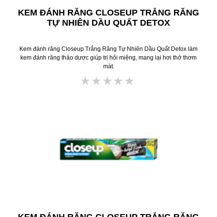
KEM ĐÁNH RĂNG CLOSEUP TRẮNG RĂNG
TỰ NHIÊN DẦU QUẤT DETOX
Kem đánh răng Closeup Trắng Răng Tự Nhiên Dầu Quất Detox làm
kem đánh răng thảo dược giúp trị hôi miệng, mang lại hơi thở thơm
mát.
Không
có
xếp
hạng
nào
được
gửi
cho
product
này
KEM ĐÁNH RĂNG CLOSEUP TRẮNG RĂNG