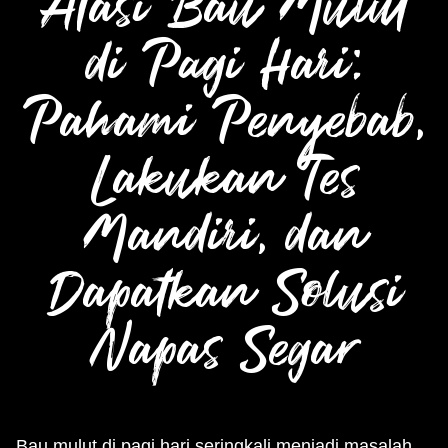
Atasi Bau Mulut
di Pagi Hari:
Pahami Penyebab,
Lakukan Tes
Mandiri, dan
Dapatkan Solusi
Napas Segar
Bau mulut di pagi hari seringkali menjadi masalah