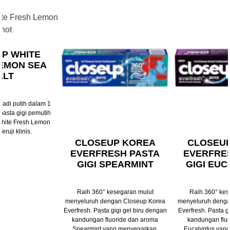
Slide 2 of 3
P WHITE
EMON SEA
ALT
 jadi putih dalam 1
asta gigi pemutih
White Fresh Lemon
eruji klinis.
CLOSEUP KOREA
CLOSEU
EVERFRESH PASTA
EVERFRE
GIGI SPEARMINT
GIGI EU
Raih 360° kesegaran mulut
Raih 360° kes
menyeluruh dengan Closeup Korea
menyeluruh denga
Everfresh. Pasta gigi gel biru dengan
Everfresh. Pasta 
kandungan fluoride dan aroma
kandungan fluo
Spearmint yang menyegarkan.
Eucalyptus yan