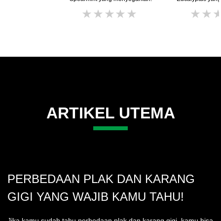
Tidak
ada
peringkat
yang
dikirimkan
untuk
product
ini
ARTIKEL UTEMA
PERBEDAAN PLAK DAN KARANG
GIGI YANG WAJIB KAMU TAHU!
Jika kamu sudah tahu perbedaan plak dan karang gigi, kamu bisa