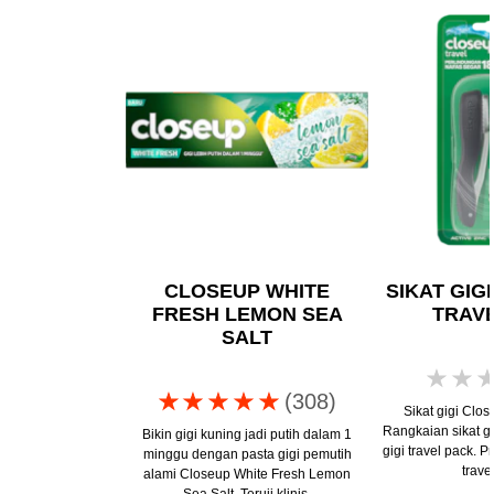
CLOSEUP WHITE
SIKAT GIG
FRESH LEMON SEA
TRAVE
SALT
Peringkat
(308)
Sikat gigi Clos
rata-
Rangkaian sikat gi
Bikin gigi kuning jadi putih dalam 1
gigi travel pack. P
rata
minggu dengan pasta gigi pemutih
trave
alami Closeup White Fresh Lemon
Closeup
Sea Salt. Teruji klinis.