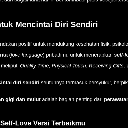
tuk Mencintai Diri Sendiri
ndakan positif untuk mendukung kesehatan fisik, psikolog
nta
(
love language
) pribadimu untuk menerapkan
self-l
 meliputi
Quality Time
,
Physical Touch
,
Receiving Gifts
,
ntai diri sendiri
seutuhnya termasuk bersyukur, berpiki
n gigi dan mulut
adalah bagian penting dari
perawatan
elf-Love Versi Terbaikmu