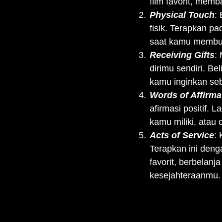
film favorit, mem
Physical Touch
:
fisik. Terapkan pa
saat kamu membu
Receiving Gifts
:
dirimu sendiri. B
kamu inginkan seb
Words of Affirma
afirmasi positif. 
kamu miliki, atau
Acts of Service
:
Terapkan ini deng
favorit, berbelan
kesejahteraanmu.