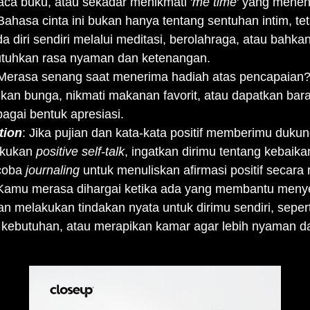
baca buku, atau sekadar menikmati '
me time
' yang mene
 Bahasa cinta ini bukan hanya tentang sentuhan intim, t
da diri sendiri melalui meditasi, berolahraga, atau bahka
tuhkan rasa nyaman dan ketenangan.
 Merasa senang saat menerima hadiah atas pencapaian
elikan bunga, nikmati makanan favorit, atau dapatkan ba
agai bentuk apresiasi.
tion
: Jika pujian dan kata-kata positif memberimu duku
Lakukan
positive self-talk
, ingatkan dirimu tentang kebaik
 coba
journaling
untuk menuliskan afirmasi positif secara r
 Kamu merasa dihargai ketika ada yang membantu meny
an melakukan tindakan nyata untuk dirimu sendiri, sep
ja kebutuhan, atau merapikan kamar agar lebih nyaman