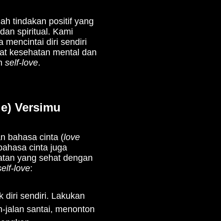
ah tindakan positif yang
dan spiritual. Kami
mencintai diri sendiri
wat kesehatan mental dan
an
self-love
.
ge) Versimu
n bahasa cinta (
love
bahasa cinta juga
an yang sehat dengan
self-love
:
k diri sendiri. Lakukan
n-jalan santai, menonton