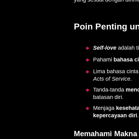
Poin Penting un
Self-love
adalah ti
Pahami
bahasa ci
Lima bahasa cinta
Acts of Service
.
Tanda-tanda
menci
batasan diri.
Menjaga
kesehata
kepercayaan diri
.
Memahami Makna S