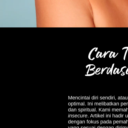
Cara T
Berdas
Mencintai diri sendiri, ata
optimal. Ini melibatkan pe
dan spiritual. Kami mema
insecure
. Artikel ini had
dengan fokus pada pem
yang sesuai dengan dirimu