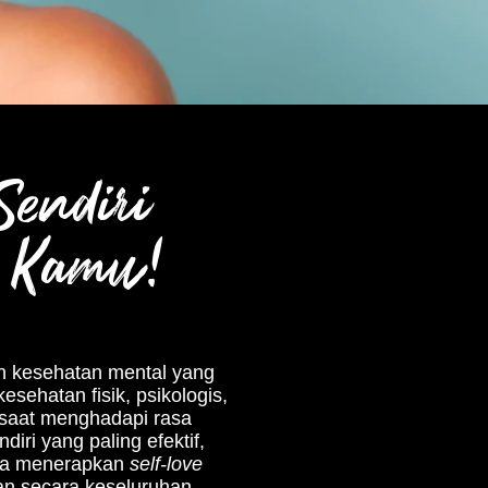
Sendiri
e Kamu!
an kesehatan mental yang
esehatan fisik, psikologis,
 saat menghadapi rasa
iri yang paling efektif,
mana menerapkan
self-love
an secara keseluruhan.