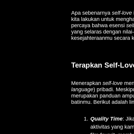
Apa sebenarnya
self-love
kita lakukan untuk menghar
percaya bahwa esensi
sel
yang selaras dengan nila
kesejahteraanmu secara k
Terapkan Self-Lov
Menerapkan
self-love
menj
language
) pribadi. Meski
merupakan panduan amp
batinmu. Berikut adalah 
Quality Time
: Ji
aktivitas yang kam