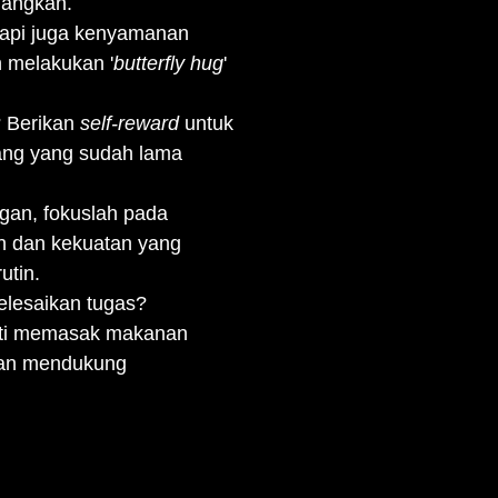
nangkan.
etapi juga kenyamanan
n melakukan '
butterfly hug
'
? Berikan
self-reward
untuk
rang yang sudah lama
ngan, fokuslah pada
an dan kekuatan yang
utin.
elesaikan tugas?
erti memasak makanan
 dan mendukung