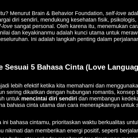
itu? Menurut Brain & Behavior Foundation,
self-love
adal
gai diri sendiri, mendukung kesehatan fisik, psikologis, 
f-love
sangat personal. Oleh karena itu, menemukan cara 
i-nilai dan keyakinanmu adalah kunci utama untuk mera
eseluruhan. Ini adalah langkah penting dalam perjalan
e Sesuai 5 Bahasa Cinta (Love Langua
adi lebih efektif ketika kita memahami dan menggunaka
pun sering dikaitkan dengan hubungan romantis, konsep 
uh untuk
mencintai diri sendiri
dan membangun kedekat
lima bahasa cinta utama dan cara menerapkannya untuk
ka ini bahasa cintamu, prioritaskan waktu berkualitas untu
u nikmati dan memberikan energi positif, seperti berjala