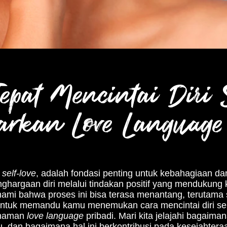
epat Mencintai Diri 
arkan Love Languag
u
self-love
, adalah fondasi penting untuk kebahagiaan d
nghargaan diri melalui tindakan positif yang mendukung k
hami bahwa proses ini bisa terasa menantang, terutama
ir untuk memandu kamu menemukan cara mencintai diri send
ahaman
love language
pribadi. Mari kita jelajahi bagai
, dan bagaimana hal ini berkontribusi pada kesejahtera