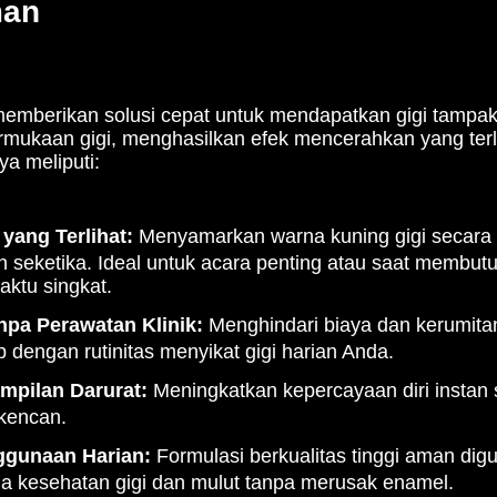
man
memberikan solusi cepat untuk mendapatkan gigi tampak
rmukaan gigi, menghasilkan efek mencerahkan yang terl
ya meliputi:
 yang Terlihat:
Menyamarkan warna kuning gigi secara 
tih seketika. Ideal untuk acara penting atau saat membu
ktu singkat.
npa Perawatan Klinik:
Menghindari biaya dan kerumita
up dengan rutinitas menyikat gigi harian Anda.
mpilan Darurat:
Meningkatkan kepercayaan diri instan 
 kencan.
gunaan Harian:
Formulasi berkualitas tinggi aman digu
 kesehatan gigi dan mulut tanpa merusak enamel.