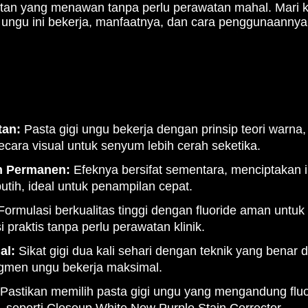
stan yang menawan tanpa perlu perawatan mahal. Mari ki
 ungu ini bekerja, manfaatnya, dan cara penggunaannya 
tan:
Pasta gigi ungu bekerja dengan prinsip teori warna
ecara visual untuk senyum lebih cerah seketika.
n Permanen:
Efeknya bersifat sementara, menciptakan i
putih, ideal untuk penampilan cepat.
ormulasi berkualitas tinggi dengan fluoride aman untu
praktis tanpa perlu perawatan klinik.
al:
Sikat gigi dua kali sehari dengan teknik yang benar 
igmen ungu bekerja maksimal.
Pastikan memilih pasta gigi ungu yang mengandung flu
 seperti Closeup White Now Purple Stain Corrector.