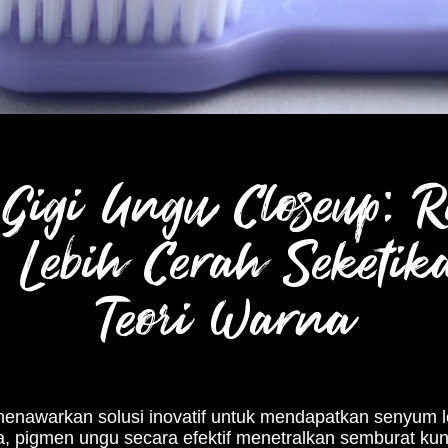
Gigi Ungu Closeup: 
Lebih Cerah Seketik
Teori Warna
enawarkan solusi inovatif untuk mendapatkan senyum le
a, pigmen ungu secara efektif menetralkan semburat kun