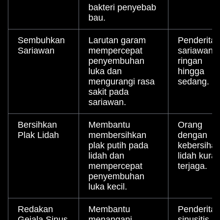
bakteri penyebab
bau.
Sembuhkan
Larutan garam
Penderita
Sariawan
mempercepat
sariawan
penyembuhan
ringan
luka dan
hingga
mengurangi rasa
sedang.
sakit pada
sariawan.
Bersihkan
Membantu
Orang
Plak Lidah
membersihkan
dengan
plak putih pada
kebersiha
lidah dan
lidah kura
mempercepat
terjaga.
penyembuhan
luka kecil.
Redakan
Membantu
Penderita
Gejala Sinus
menangani
sinusitis