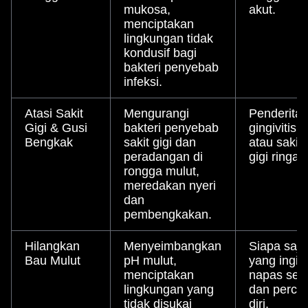
mukosa,
akut.
menciptakan
lingkungan tidak
kondusif bagi
bakteri penyebab
infeksi.
Atasi Sakit
Mengurangi
Penderita
Gigi & Gusi
bakteri penyebab
gingivitis
Bengkak
sakit gigi dan
atau sakit
peradangan di
gigi ringan
rongga mulut,
meredakan nyeri
dan
pembengkakan.
Hilangkan
Menyeimbangkan
Siapa saja
Bau Mulut
pH mulut,
yang ingin
menciptakan
napas seg
lingkungan yang
dan perca
tidak disukai
diri.