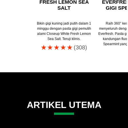
FRESH LEMON SEA
EVERFRE
SALT
GIGI SP
Bikin gigi kuning jadi putih dalam 1
Raih 360° kes
minggu dengan pasta gigi pemutih
menyeluruh denga
alami Closeup White Fresh Lemon
Everfresh. Pasta gi
Sea Salt. Teruji klinis.
kandungan fluo
Spearmint yang
Peringkat
(308)
rata-
rata
Closeup
white
attraction
pasta
gigi
natural
ARTIKEL UTEMA
smile
ini