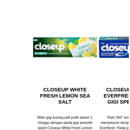
CLOSEUP WHITE
CLOSEU
FRESH LEMON SEA
EVERFRE
SALT
GIGI SP
Bikin gigi kuning jadi putih dalam 1
Raih 360° kes
minggu dengan pasta gigi pemutih
menyeluruh denga
alami Closeup White Fresh Lemon
Everfresh. Pasta gi