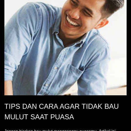
308
peringkat.
TIPS DAN CARA AGAR TIDAK BAU
MULUT SAAT PUASA
Jangan biarkan bau mulut mengganggu puasamu. Artikel ini