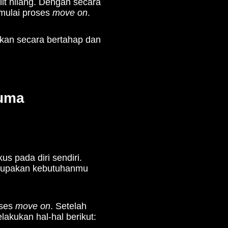
it hilang. Dengan secara
emulai proses
move on
.
akan secara bertahap dan
auma