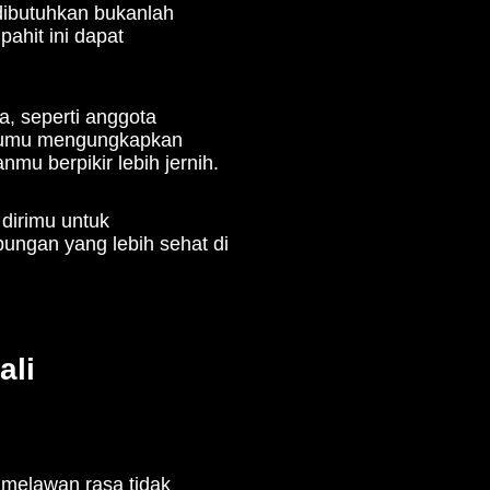
oses
move on
. Setelah
akukan hal-hal berikut:
ap prima.
fisik yang kamu nikmati,
mendukung pemulihan fisik
 setelah diselingkuhi,
tu, kamu akan semakin