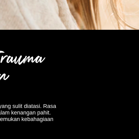
Trauma
an
g sulit diatasi. Rasa
alam kenangan pahit.
menemukan kebahagiaan