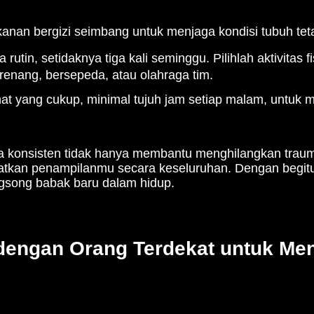
selingkuhan dapat menjadi pemicu kuat untuk kembali fok
ianmu terlalu banyak tertuju pada orang lain, hingga 