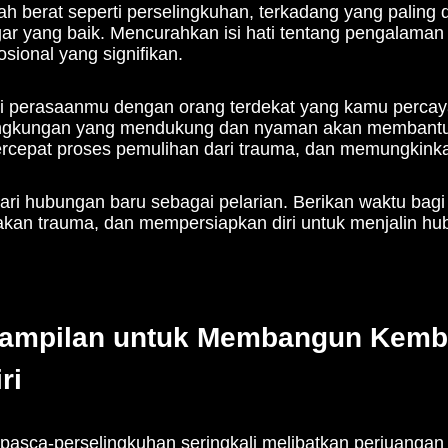
timal akan meningkatkan semangat dan mempercepat pr
menyakitkan, prioritaskanlah kesehatan diri dengan mel
an bergizi seimbang untuk menjaga kondisi tubuh tet
rutin, setidaknya tiga kali seminggu. Pilihlah aktivitas 
erenang, bersepeda, atau olahraga tim.
hat yang cukup, minimal tujuh jam setiap malam, untuk 
 konsisten tidak hanya membantu menghilangkan trauma
katkan penampilanmu secara keseluruhan. Dengan begi
gsong babak baru dalam hidup.