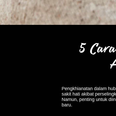
5 Car
A
Pengkhianatan dalam hubu
sakit hati akibat perseli
Namun, penting untuk dii
baru.