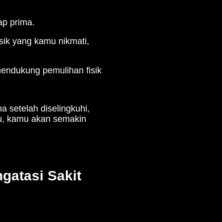
us pada diri sendiri.
melupakan kebutuhanmu