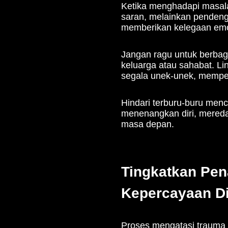
sendiri.
Kesehatan fisik yang op
mengakhiri hubungan yang 
Mengonsumsi makan
Berolahraga secara 
seperti
jogging
, b
Memastikan istira
dan mental.
Menjaga kesehatan secara
tetapi juga dapat mening
bersinar dan siap menyon