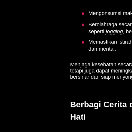
Rasa sakit hati akibat per
Mungkin selama ini perhat