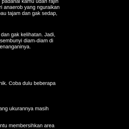
, padahal kamu udah rajin
ri anaerob yang nguraikan
bau tajam dan gak sedap,
 dan gak kelihatan. Jadi,
 sembunyi diam-diam di
menanganinya.
nik. Coba dulu beberapa
yang ukurannya masih
antu membersihkan area