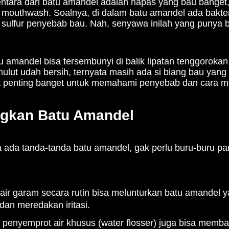
entara dari batu amandel adalah napas yang bau banget
i mouthwash. Soalnya, di dalam batu amandel ada bakte
t sulfur penyebab bau. Nah, senyawa inilah yang punya 
atu amandel bisa tersembunyi di balik lipatan tenggorokan
lut udah bersih, ternyata masih ada si biang bau yang
pa penting banget untuk memahami penyebab dan cara 
ngkan Batu Amandel
 ada tanda-tanda batu amandel, gak perlu buru-buru pa
ir garam secara rutin bisa melunturkan batu amandel 
 dan meredakan iritasi.
penyemprot air khusus (water flosser) juga bisa memb