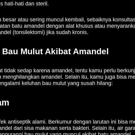
 hati-hati dan steril.
besar atau sering muncul kembali, sebaiknya konsultas
tan batu amandel dengan alat khusus atau menyaranka
del (tonsilektomi) jika sudah kronis.
 Bau Mulut Akibat Amandel
t tidak sedap karena amandel, tentu kamu perlu berkunj
menghilangkan amandel. Selain itu, kamu juga bisa m
 mengalami keluhan bau mulut yang susah hilang:
am
fek antiseptik alami. Berkumur dengan larutan ini bis
del dari sisa makanan serta bakteri. Selain itu, air ga
ngurangi bau mulut yang muncul akibat batu amandel.