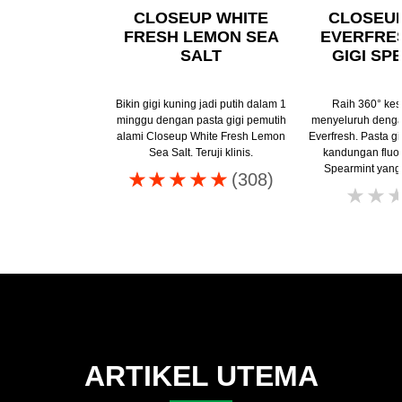
CLOSEUP WHITE
CLOSEU
FRESH LEMON SEA
EVERFRE
SALT
GIGI SP
Bikin gigi kuning jadi putih dalam 1
Raih 360° kes
minggu dengan pasta gigi pemutih
menyeluruh denga
alami Closeup White Fresh Lemon
Everfresh. Pasta gi
Sea Salt. Teruji klinis.
kandungan fluo
Spearmint yang
Peringkat
(308)
rata-
rata
Closeup
white
attraction
pasta
gigi
natural
ARTIKEL UTEMA
smile