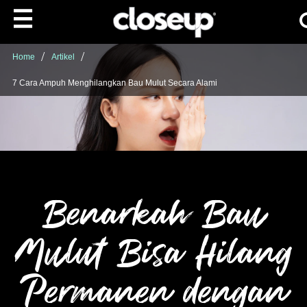
Ca
Skip to content
Home
Artikel
7 Cara Ampuh Menghilangkan Bau Mulut Secara Alami
Benarkah Bau
Mulut Bisa Hilang
Permanen dengan