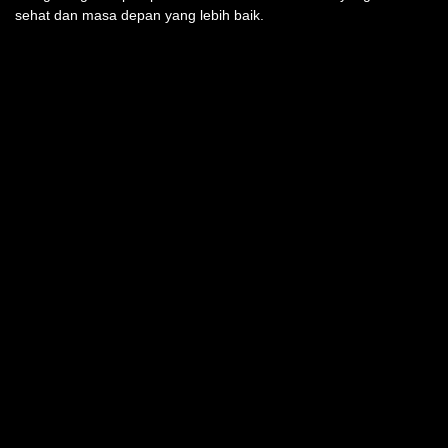
sehat dan masa depan yang lebih baik.
TEMUKAN KAMI DI
INFO PRODUK
Semua Produk
LAYANAN KONSUMEN
Peta situs