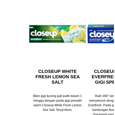
CLOSEUP WHITE
CLOSEU
FRESH LEMON SEA
EVERFRE
SALT
GIGI SP
Bikin gigi kuning jadi putih dalam 1
Raih 360° kes
minggu dengan pasta gigi pemutih
menyeluruh denga
alami Closeup White Fresh Lemon
Everfresh. Pasta gi
Sea Salt. Teruji klinis.
kandungan fluo
Spearmint yang