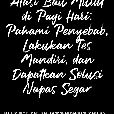
Atasi Bau Mulut
di Pagi Hari:
Pahami Penyebab,
Lakukan Tes
Mandiri, dan
Dapatkan Solusi
Napas Segar
Bau mulut di pagi hari seringkali menjadi masalah