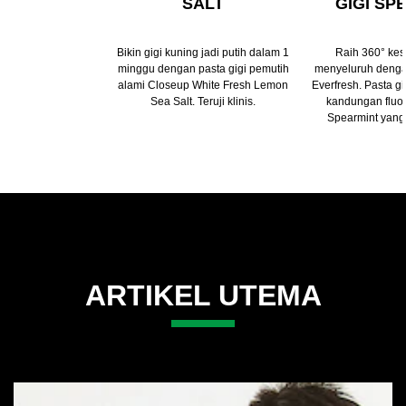
SALT
GIGI SP
Bikin gigi kuning jadi putih dalam 1
Raih 360° kes
minggu dengan pasta gigi pemutih
menyeluruh denga
alami Closeup White Fresh Lemon
Everfresh. Pasta gi
Sea Salt. Teruji klinis.
kandungan fluo
Spearmint yang
ARTIKEL UTEMA