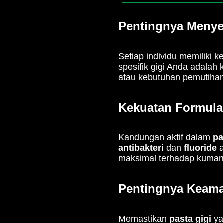
Pentingnya Menye
Setiap individu memiliki 
spesifik gigi Anda adalah 
atau kebutuhan pemutihan
Kekuatan Formula 
Kandungan aktif dalam
pa
antibakteri
dan
fluoride
a
maksimal terhadap kuma
Pentingnya Keama
Memastikan
pasta gigi
yan