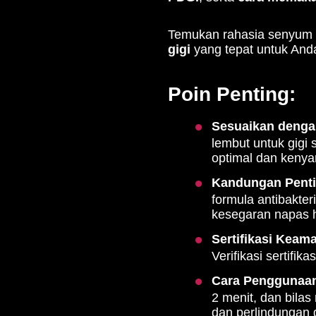
Temukan rahasia senyum 
gigi
yang tepat untuk And
Poin Penting:
Sesuaikan denga
lembut untuk gigi 
optimal dan keny
Kandungan Penti
formula antibakte
kesegaran napas h
Sertifikasi Keam
Verifikasi sertifi
Cara Penggunaan
2 menit, dan bila
dan perlindungan g