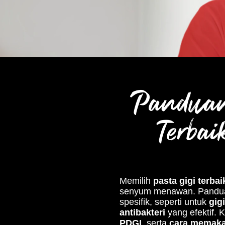
Panduan
Terba
Memilih
pasta gigi terbai
senyum menawan. Pandua
spesifik, seperti untuk
gigi
antibakteri
yang efektif. 
PDGI
, serta
cara memakai