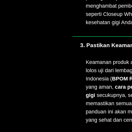
menghambat pembent
seperti Closeup Wh
kesehatan gigi And
3. Pastikan Keama
Keamanan produk ad
lolos uji dari lem
Indonesia (
BPOM R
yang aman,
cara p
gigi
secukupnya, sek
memastikan semua a
panduan ini akan 
yang sehat dan cem