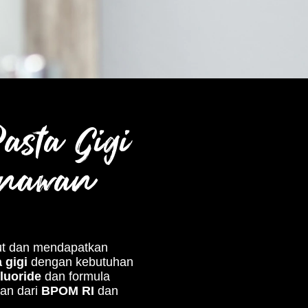
sta Gigi
enawan
ut dan mendapatkan
 gigi
dengan kebutuhan
fluoride
dan formula
nan dari
BPOM RI
dan