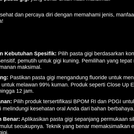
sehat dan percaya diri dengan memahami jenis, manfa
a!
n Kebutuhan Spesifik:
Pilih pasta gigi berdasarkan ko
sensitif, pemutih untuk gigi kuning. Pemilihan yang tep
amanan maksimal.
ng:
Pastikan pasta gigi mengandung fluoride untuk men
ri untuk melawan 99% kuman. Produk seperti Close Up 
ingga 12 jam.
anan:
Pilih produk tersertifikasi BPOM RI dan PDGI unt
kasi melindungi kesehatan oral Anda dari bahan berbahaya
 Benar:
Aplikasikan pasta gigi sepanjang permukaan sik
s mulut secukupnya. Teknik yang benar memaksimalkan e
igi.