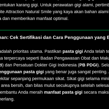
ukan karang gigi. Untuk perawatan gigi alami, perti
ite Attraction Natural Smile yang kaya akan bahan alam
a dan memberikan manfaat optimal.
nan: Cek Sertifikasi dan Cara Penggunaan yang 
alah prioritas utama. Pastikan
pasta gigi
Anda telah te
baga terpercaya seperti Badan Pengawasan Obat dan Ma
I
) dan Persatuan Dokter Gigi Indonesia (
PB PDGI
). Se
enggunaan pasta gigi
yang benar juga sangat penting.
itar sepanjang permukaan sikat. Sikat gigi selama min
rea bersih, dan bilas mulut secukupnya setelah selesai
membantu Anda meraih
manfaat pasta gigi
secara maks
erlang.