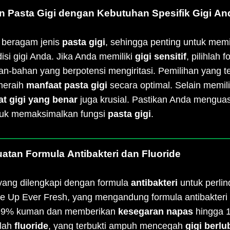
an Pasta Gigi dengan Kebutuhan Spesifik Gigi An
 beragam jenis
pasta gigi
, sehingga penting untuk memi
si gigi Anda. Jika Anda memiliki
gigi sensitif
, pilihlah
an-bahan yang berpotensi mengiritasi. Pemilihan yang t
meraih
manfaat pasta gigi
secara optimal. Selain memil
t gigi yang benar
juga krusial. Pastikan Anda menguas
untuk memaksimalkan fungsi
pasta gigi
.
atan Formula Antibakteri dan Fluoride
ang dilengkapi dengan formula
antibakteri
untuk perli
se Up Ever Fresh, yang mengandung formula antibakteri
 99% kuman dan memberikan
kesegaran napas
hingga 1
alah
fluoride
, yang terbukti ampuh mencegah
gigi berl