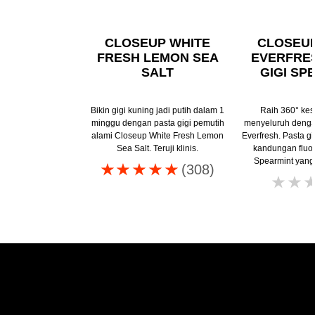
CLOSEUP WHITE
CLOSEU
FRESH LEMON SEA
EVERFRE
SALT
GIGI SP
Bikin gigi kuning jadi putih dalam 1
Raih 360° kes
minggu dengan pasta gigi pemutih
menyeluruh denga
alami Closeup White Fresh Lemon
Everfresh. Pasta gi
Sea Salt. Teruji klinis.
kandungan fluo
Spearmint yang
Peringkat
(308)
rata-
rata
Closeup
white
attraction
pasta
gigi
natural