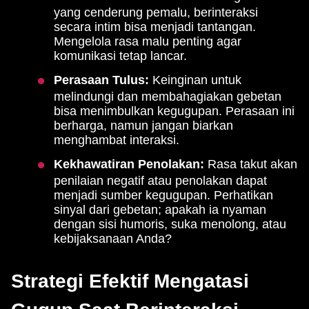
yang cenderung pemalu, berinteraksi
secara intim bisa menjadi tantangan.
Mengelola rasa malu penting agar
komunikasi tetap lancar.
Perasaan Tulus:
Keinginan untuk
melindungi dan membahagiakan gebetan
bisa menimbulkan kegugupan. Perasaan ini
berharga, namun jangan biarkan
menghambat interaksi.
Kekhawatiran Penolakan:
Rasa takut akan
penilaian negatif atau penolakan dapat
menjadi sumber kegugupan. Perhatikan
sinyal dari gebetan; apakah ia nyaman
dengan sisi humoris, suka menolong, atau
kebijaksanaan Anda?
Strategi Efektif Mengatasi