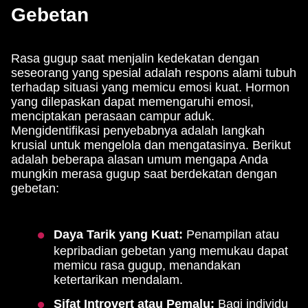
Gebetan
Rasa gugup saat menjalin kedekatan dengan
seseorang yang spesial adalah respons alami tubuh
terhadap situasi yang memicu emosi kuat. Hormon
yang dilepaskan dapat memengaruhi emosi,
menciptakan perasaan campur aduk.
Mengidentifikasi penyebabnya adalah langkah
krusial untuk mengelola dan mengatasinya. Berikut
adalah beberapa alasan umum mengapa Anda
mungkin merasa gugup saat berdekatan dengan
gebetan:
Daya Tarik yang Kuat:
Penampilan atau
kepribadian gebetan yang memukau dapat
memicu rasa gugup, menandakan
ketertarikan mendalam.
Sifat Introvert atau Pemalu:
Bagi individu