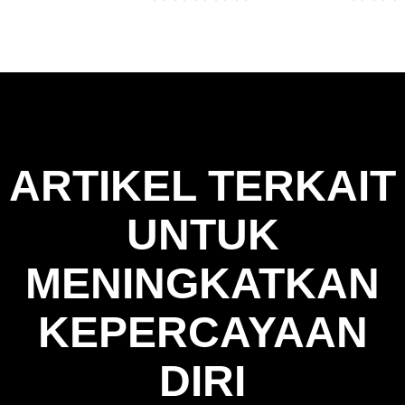
ada
peringkat
yang
dikirimkan
untuk
product
ini
ARTIKEL TERKAIT
UNTUK
MENINGKATKAN
KEPERCAYAAN
DIRI