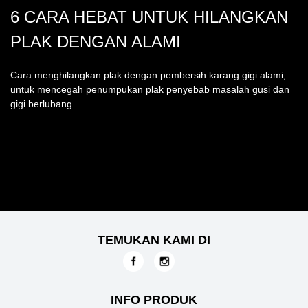
6 CARA HEBAT UNTUK HILANGKAN
PLAK DENGAN ALAMI
Cara menghilangkan plak dengan pembersih karang gigi alami,
untuk mencegah penumpukan plak penyebab masalah gusi dan
gigi berlubang.
TEMUKAN KAMI DI
INFO PRODUK