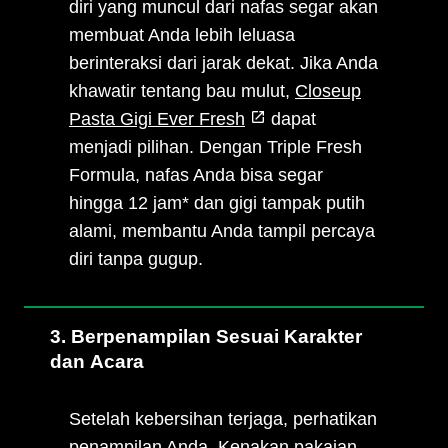
diri yang muncul dari nafas segar akan
membuat Anda lebih leluasa
berinteraksi dari jarak dekat. Jika Anda
khawatir tentang bau mulut,
Closeup
Pasta Gigi Ever Fresh
dapat
menjadi pilihan. Dengan Triple Fresh
Formula, nafas Anda bisa segar
hingga 12 jam* dan gigi tampak putih
alami, membantu Anda tampil percaya
diri tanpa gugup.
3. Berpenampilan Sesuai Karakter
dan Acara
Setelah kebersihan terjaga, perhatikan
penampilan Anda. Kenakan pakaian