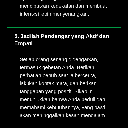
menciptakan kedekatan dan membuat
interaksi lebih menyenangkan.
5. Jadilah Pendengar yang Aktif dan
Empati
Setiap orang senang didengarkan,
termasuk gebetan Anda. Berikan
perhatian penuh saat ia bercerita,
lakukan kontak mata, dan berikan
tanggapan yang positif. Sikap ini
menunjukkan bahwa Anda peduli dan
memahami kebutuhannya, yang pasti
akan meninggalkan kesan mendalam.