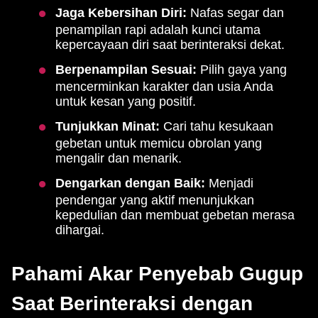
Jaga Kebersihan Diri:
Nafas segar dan
penampilan rapi adalah kunci utama
kepercayaan diri saat berinteraksi dekat.
Berpenampilan Sesuai:
Pilih gaya yang
mencerminkan karakter dan usia Anda
untuk kesan yang positif.
Tunjukkan Minat:
Cari tahu kesukaan
gebetan untuk memicu obrolan yang
mengalir dan menarik.
Dengarkan dengan Baik:
Menjadi
pendengar yang aktif menunjukkan
kepedulian dan membuat gebetan merasa
dihargai.
Pahami Akar Penyebab Gugup
Saat Berinteraksi dengan