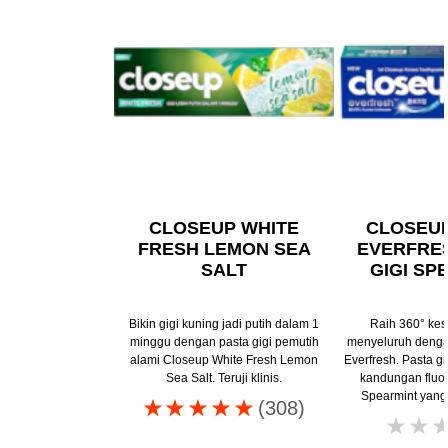
CLOSEUP WHITE
CLOSEU
FRESH LEMON SEA
EVERFRE
SALT
GIGI SP
Bikin gigi kuning jadi putih dalam 1
Raih 360° kes
minggu dengan pasta gigi pemutih
menyeluruh denga
alami Closeup White Fresh Lemon
Everfresh. Pasta gi
Sea Salt. Teruji klinis.
kandungan fluo
Spearmint yang
Peringkat
(308)
rata-