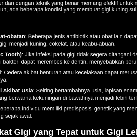
atur dan dengan teknik yang benar memang efektif untu
n, ada beberapa kondisi yang membuat gigi kuning suli
at-obatan
: Beberapa jenis antibiotik atau obat lain da
igi menjadi kuning, cokelat, atau keabu-abuan.
ic Tooth)
: Jika infeksi pada gigi tidak segera ditangani 
ri bakteri dapat merembes ke dentin, menyebabkan per
i
: Cedera akibat benturan atau kecelakaan dapat merusak 
ya.
 Akibat Usia
: Seiring bertambahnya usia, lapisan ename
ang berwarna kekuningan di bawahnya menjadi lebih terli
eberapa individu memiliki predisposisi genetik yang me
g sejak awal.
at Gigi yang Tepat untuk Gigi Le