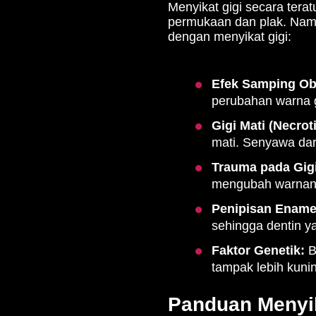
Menyikat gigi secara ter
permukaan dan plak. Namu
dengan menyikat gigi:
Efek Samping Ob
perubahan warna g
Gigi Mati (Necrot
mati. Senyawa da
Trauma pada Gig
mengubah warnan
Penipisan Enamel
sehingga dentin y
Faktor Genetik:
B
tampak lebih kunin
Panduan Menyik