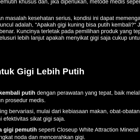
mutih khusus dan, jika diperlukan, metode medis sepert
an masalah kesehatan serius, kondisi ini dapat memeng
ncul adalah, "Apakah gigi kuning bisa putih kembali?"
enar. Kuncinya terletak pada pemilihan produk yang tep
telusuri lebih lanjut apakah menyikat gigi saja cukup un
tuk Gigi Lebih Putih
kembali putih
dengan perawatan yang tepat, baik melalu
n prosedur medis.
ng bervariasi, mulai dari kebiasaan makan, obat-obatan,
fektivitas sikat gigi saja.
a gigi pemutih
seperti Closeup White Attraction Mineral
kat noda dan mencerahkan gigi.