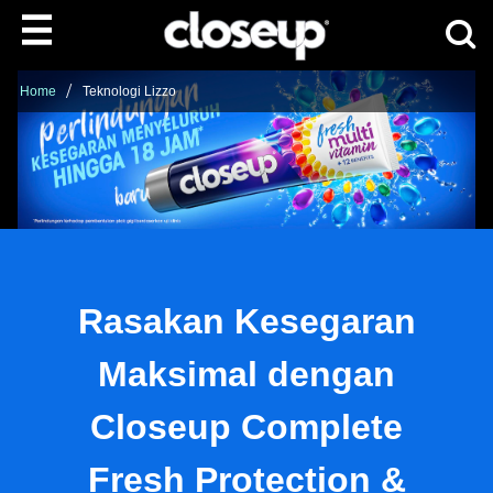
Cari p
Skip to content
Home
Teknologi Lizzo
Rasakan Kesegaran
Maksimal dengan
Closeup Complete
Fresh Protection &