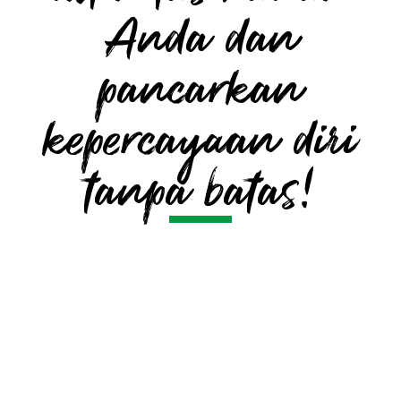
Anda dan
pancarkan
kepercayaan diri
tanpa batas!
Pertanyaan