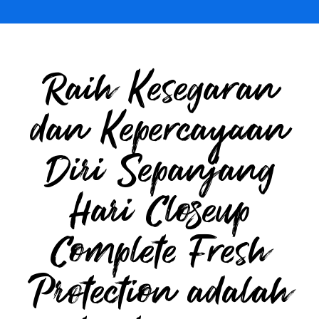
Raih Kesegaran
dan Kepercayaan
Diri Sepanjang
Hari Closeup
Complete Fresh
Protection adalah