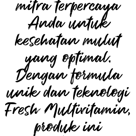
mitra terpercaya
Anda untuk
kesehatan mulut
yang optimal.
Dengan formula
unik dan teknologi
Fresh Multivitamin,
produk ini