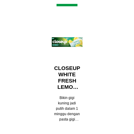
CLOSEUP
WHITE
FRESH
LEMON
SEA
Bikin gigi
SALT
kuning jadi
putih dalam 1
minggu dengan
pasta gigi
pemutih alami
Closeup White