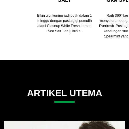
SALT
GIGI SP
Bikin gigi kuning jadi putih dalam 1
Raih 360° kes
minggu dengan pasta gigi pemutih
menyeluruh denga
alami Closeup White Fresh Lemon
Everfresh. Pasta gi
Sea Salt. Teruji klinis.
kandungan fluo
Spearmint yang
ARTIKEL UTEMA