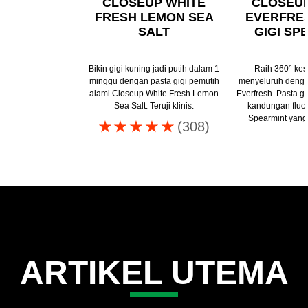
CLOSEUP WHITE
CLOSEU
FRESH LEMON SEA
EVERFRE
SALT
GIGI SP
Bikin gigi kuning jadi putih dalam 1
Raih 360° kes
minggu dengan pasta gigi pemutih
menyeluruh denga
alami Closeup White Fresh Lemon
Everfresh. Pasta gi
Sea Salt. Teruji klinis.
kandungan fluo
Spearmint yang
Peringkat
(308)
rata-
rata
Closeup
white
attraction
pasta
gigi
natural
ARTIKEL UTEMA
smile
ini